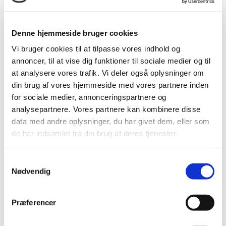
man har derhjemme. Det kan være en fordel og læse et
par dage forud – så man ved hvad der sker – dels i
historien, men også om det passer ind i jeres øvrige
Denne hjemmeside bruger cookies
juleaktiviteter og dagligdag.
Vi bruger cookies til at tilpasse vores indhold og
Det får du med i bestillingen:
annoncer, til at vise dig funktioner til sociale medier og til
at analysere vores trafik. Vi deler også oplysninger om
24 personlige breve med eller uden tegninger fra
din brug af vores hjemmeside med vores partnere inden
Julemanden.
for sociale medier, annonceringspartnere og
Samleomslag til brevene.
analysepartnere. Vores partnere kan kombinere disse
Flaskeetiket med dit barns navn på.
data med andre oplysninger, du har givet dem, eller som
Udførlig vejledning til nissebrevene.
de har indsamlet fra din brug af deres tjenester.
Kunne du tænke dig og vide mere om baggrunden for
Samtykkevalg
udviklingen af vores 24 personlige nissebreve, kan du
Nødvendig
læse meget mere om
historien bag Julemandens
flaskepost lige her
Præferencer