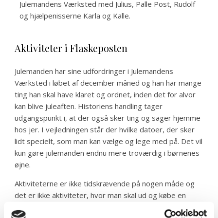
Julemandens Værksted
med Julius, Palle Post, Rudolf
og hjælpenisserne Karla og Kalle.
Aktiviteter i Flaskeposten
Julemanden har sine udfordringer i Julemandens
Værksted i løbet af december måned og han har mange
ting han skal have klaret og ordnet, inden det for alvor
kan blive juleaften. Historiens handling tager
udgangspunkt i, at der også sker ting og sager hjemme
hos jer. I vejledningen står der hvilke datoer, der sker
lidt specielt, som man kan vælge og lege med på.
Det vil
kun gøre julemanden endnu mere troværdig i børnenes
øjne.
Aktiviteterne er ikke tidskrævende på nogen måde og
det er ikke aktiviteter, hvor man skal ud og købe en
masse ting ind til. Vi tager altid udgangspunkt i ting som